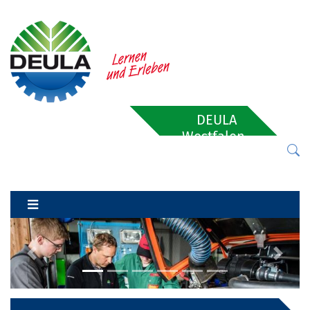
DEULA
Westfalen-
Lippe
Previous
Next