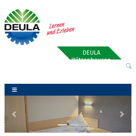
DEULA
Witzenhausen
Previous
Next