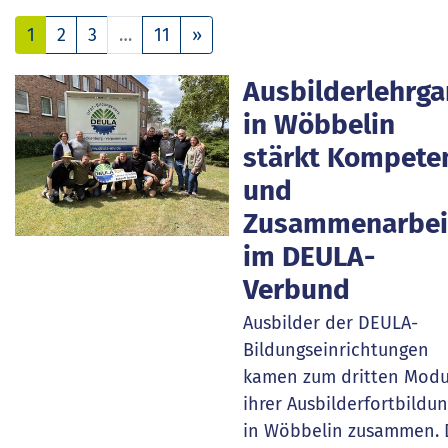
Nächste
1
2
3
…
11
»
Ausbilderlehrg
in Wöbbelin
stärkt Kompete
und
Zusammenarbei
im DEULA-
Verbund
Ausbilder der DEULA-
Bildungseinrichtungen
kamen zum dritten Modu
ihrer Ausbilderfortbildu
in Wöbbelin zusammen. 