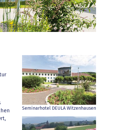
tur
s
Seminarhotel DEULA Witzenhausen
schen
rt,