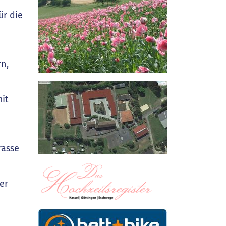
ür die
rn,
mit
rasse
er