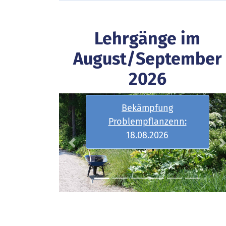
Lehrgänge im
August/September
2026
Bekämpfung
Problempflanzenn:
S
18.08.2026
Previous