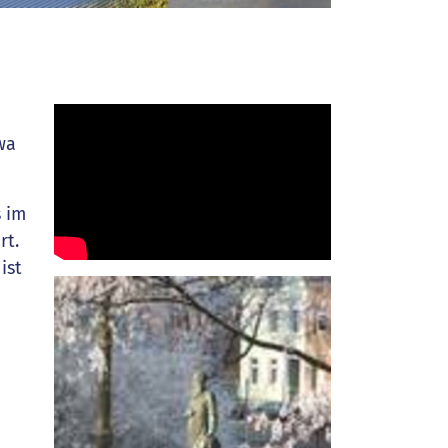
wa
s im
rt.
ist