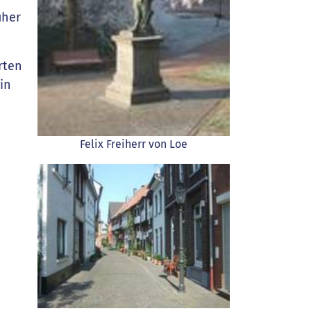
üher
rten
in
Felix Freiherr von Loe