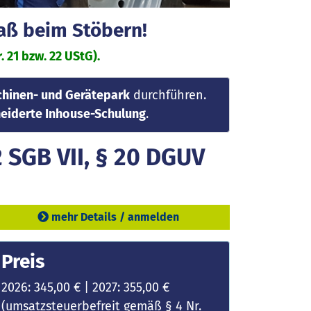
paß beim Stöbern!
 21 bzw. 22 UStG).
hinen- und Gerätepark
durchführen.
iderte Inhouse-Schulung
.
 SGB VII, § 20 DGUV
mehr Details / anmelden
Preis
2026: 345,00 € | 2027: 355,00 €
(umsatzsteuerbefreit gemäß § 4 Nr.