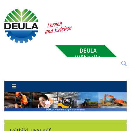
DEULA
Wöbbelin
Leitbild_UFAT.pdf