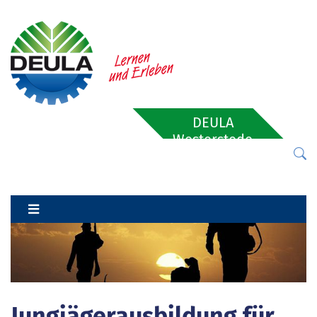
DEULA
Westerstede
Jungjägerausbildung für