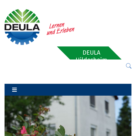
DEULA
Hildesheim