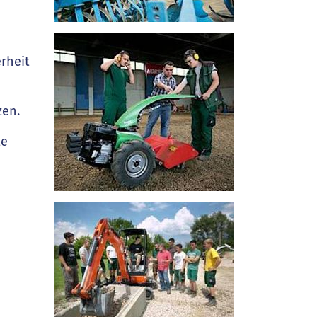
rheit
zen.
te