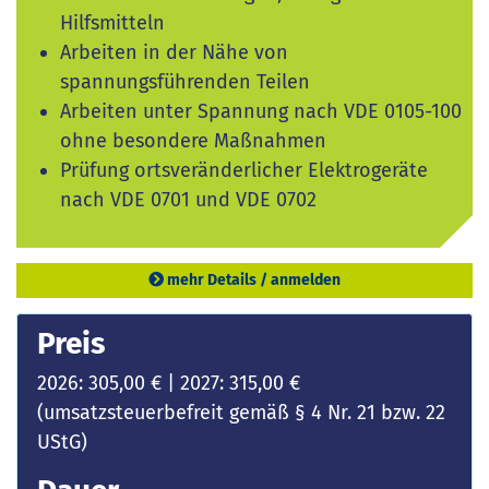
Hilfsmitteln
Arbeiten in der Nähe von
spannungsführenden Teilen
Arbeiten unter Spannung nach VDE 0105-100
ohne besondere Maßnahmen
Prüfung ortsveränderlicher Elektrogeräte
nach VDE 0701 und VDE 0702
mehr Details / anmelden
Preis
2026: 305,00 € | 2027: 315,00 €
(umsatzsteuerbefreit gemäß § 4 Nr. 21 bzw. 22
UStG)