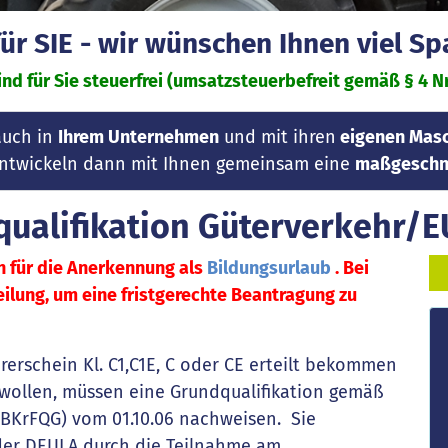
r SIE - wir wünschen Ihnen viel S
nd für Sie steuerfrei (umsatzsteuerbefreit gemäß § 4 Nr.
auch in
Ihrem Unternehmen
und mit ihren
eigenen Masc
 entwickeln dann mit Ihnen gemeinsam eine
maßgeschne
ualifikation Güterverkehr/E
n für die Anerkennung als
Bildungsurlaub
. Bei
teilung, um eine fristgerechte Beantragung zu
rerschein Kl. C1,C1E, C oder CE erteilt bekommen
 wollen, müssen eine Grundqualifikation gemäß
 (BKrFQG) vom 01.10.06 nachweisen. Sie
 der DEULA durch die Teilnahme am