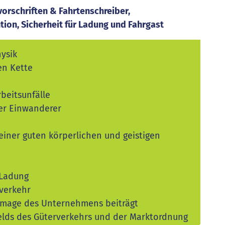
vorschriften & Fahrtenschreiber,
on, Sicherheit für Ladung und Fahrgast
ysik
en Kette
beitsunfälle
ler Einwanderer
 einer guten körperlichen und geistigen
 Ladung
rverkehr
 Image des Unternehmens beiträgt
elds des Güterverkehrs und der Marktordnung