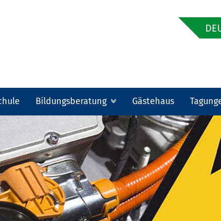
DEU
chule
Bildungsberatung
Gästehaus
Tagung