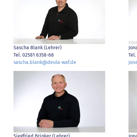
Sascha Blank (Lehrer)
Jon
Tel. 02581 6358-68
Tel
sascha.blank@deula-waf.de
jon
Siegfried Brinker (Lehrer)
Jon