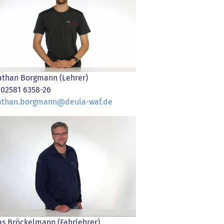
athan Borgmann (Lehrer)
. 02581 6358-26
athan.borgmann@deula-waf.de
as Bröckelmann (Fahrlehrer)