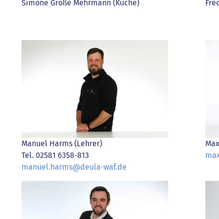
Simone Große Mehrmann (Küche)
Fre
Manuel Harms (Lehrer)
Max
Tel. 02581 6358-813
max
manuel.harms@deula-waf.de