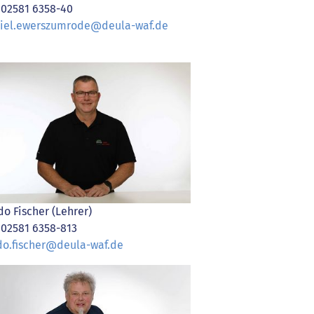
. 02581 6358-40
iel.ewerszumrode@deula-waf.de
do Fischer (Lehrer)
. 02581 6358-813
do.fischer@deula-waf.de