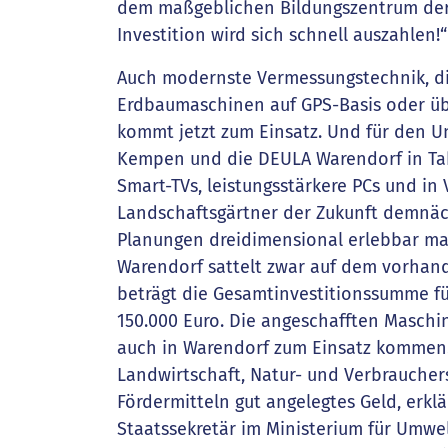
dem maßgeblichen Bildungszentrum der
Investition wird sich schnell auszahlen!“
Auch modernste Vermessungstechnik, di
Erdbaumaschinen auf GPS-Basis oder übe
kommt jetzt zum Einsatz. Und für den Un
Kempen und die DEULA Warendorf in Tabl
Smart-TVs, leistungsstärkere PCs und in 
Landschaftsgärtner der Zukunft demnäch
Planungen dreidimensional erlebbar m
Warendorf sattelt zwar auf dem vorha
beträgt die Gesamtinvestitionssumme für
150.000 Euro. Die angeschafften Maschi
auch in Warendorf zum Einsatz kommen.
Landwirtschaft, Natur- und Verbrauchers
Fördermitteln gut angelegtes Geld, erkl
Staatssekretär im Ministerium für Umwel