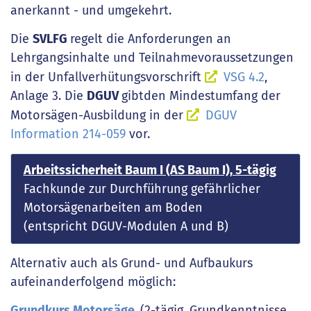
anerkannt - und umgekehrt.
Die
SVLFG
regelt die Anforderungen an
Lehrgangsinhalte und Teilnahmevoraussetzungen
in der Unfallverhütungsvorschrift
VSG 4.2
,
Anlage 3. Die
DGUV
gibt
den Mindestumfang der
Motorsägen-Ausbildung in der
DGUV
Information 214-059
vor.
Arbeitssicherheit Baum I (AS Baum I), 5-tägig
Fachkunde zur Durchführung gefährlicher
Motorsägenarbeiten am Boden
(entspricht DGUV-Modulen A und B)
Alternativ auch als Grund- und Aufbaukurs
aufeinanderfolgend möglich:
Grundkurs Motorsäge
(2-tägig, Grundkenntnisse