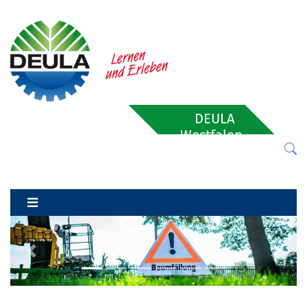
DEULA
Westfalen-
Lippe
Previous
Next