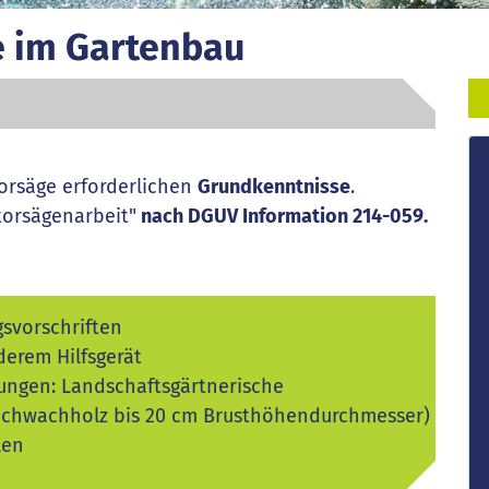
 im Gartenbau
torsäge erforderlichen
Grundkenntnisse
.
orsägenarbeit"
nach DGUV Information 214-059.
svorschriften
erem Hilfsgerät
gungen: Landschaftsgärtnerische
on Schwachholz bis 20 cm Brusthöhendurchmesser)
len