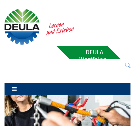
DEULA
Westfalen-
Lippe
Previous
Next