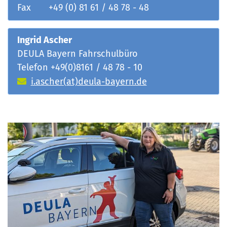
Fax +49 (0) 81 61 / 48 78 - 48
Ingrid Ascher
DEULA Bayern Fahrschulbüro
Telefon +49(0)8161 / 48 78 - 10
i.ascher(at)deula-bayern.de