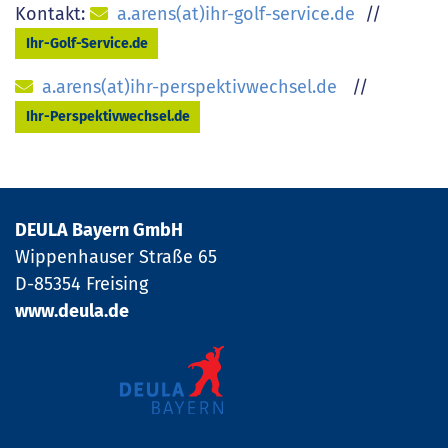
Kontakt:
a.arens(at)ihr-golf-service.de
//
Ihr-Golf-Service.de
a.arens(at)ihr-perspektivwechsel.de
//
Ihr-Perspektivwechsel.de
DEULA Bayern GmbH
Wippenhauser Straße 65
D-85354 Freising
www.deula.de