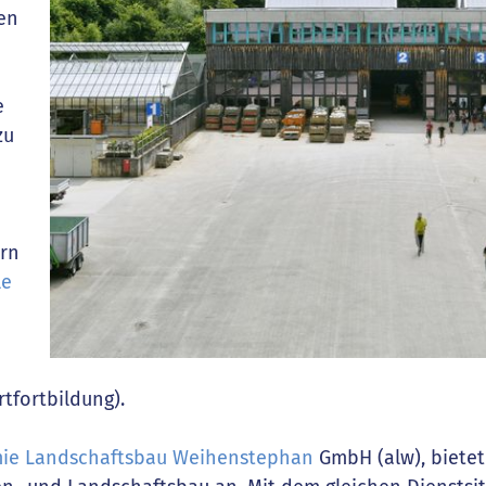
en
e
zu
rn
le
rtfortbildung).
ie Landschaftsbau Weihenstephan
GmbH (alw), bietet